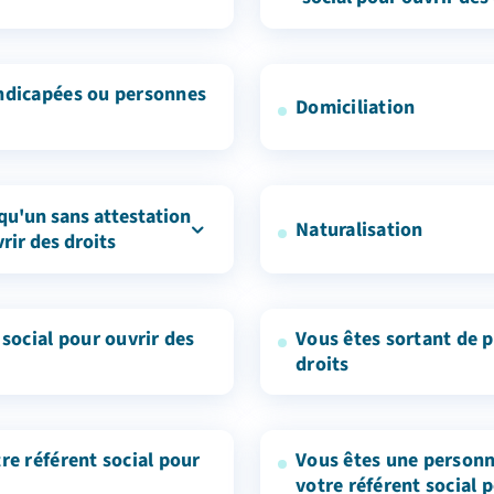
ulière
ur)
andicapées ou personnes
Domiciliation
non
ationale (réfugiés ou
ns)
qu'un sans attestation
Naturalisation
rir des droits
ution
 social pour ouvrir des
Vous êtes sortant de p
droits
-social (EHPAD, CHRS....)
re référent social pour
Vous êtes une personne
votre référent social 