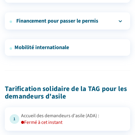
Achat d'un vélo pas cher
Achat/réparation de voiture pas chers
Louer un vélo
Réparation d'un vélo pas cher
Financement pour passer le permis
Transport gratuit pour les personnes sous main de
justice
Mobilité internationale
Tarification solidaire de la TAG pour les
demandeurs d'asile
Accueil des demandeurs d'asile (ADA) :
1
Fermé à cet instant