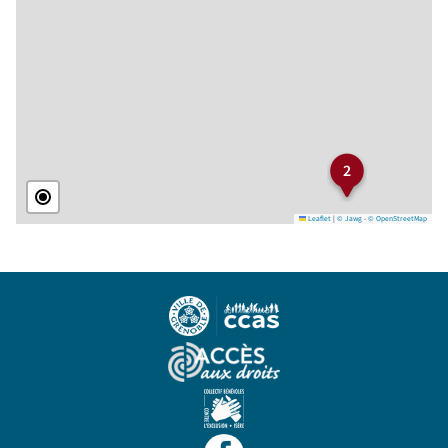
2
Leaflet
|
© Jawg
-
© OpenStreetMap