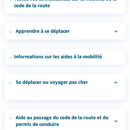
code de la route
Apprendre à se déplacer
Informations sur les aides à la mobilité
Se déplacer ou voyager pas cher
Remboursement de votre abonnement aux
transports en commun ou pour la location d’un vélo
via Mvélo+.
Aide au passage du code de la route et du
Tarification solidaire de la TAG pour les
permis de conduire
demandeurs d'asile