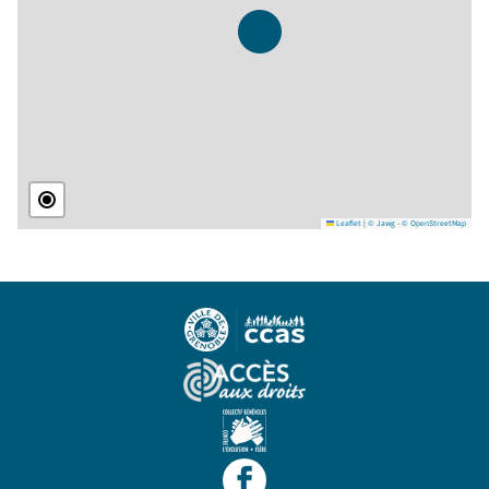
Leaflet
|
© Jawg
-
© OpenStreetMap