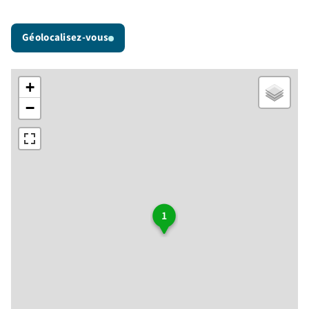
Géolocalisez-vous
+
−
1