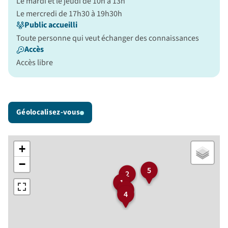
Le mardi et le jeudi de 10h à 13h
Le mercredi de 17h30 à 19h30h
Public accueilli
Toute personne qui veut échanger des connaissances
Accès
Accès libre
Géolocalisez-vous
+
−
5
2
1
3
4