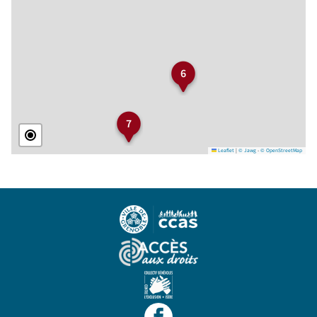
6
7
Leaflet
|
© Jawg
-
© OpenStreetMap