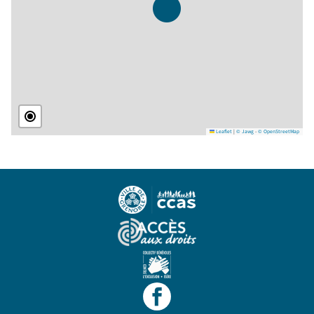
Leaflet
|
© Jawg
-
© OpenStreetMap