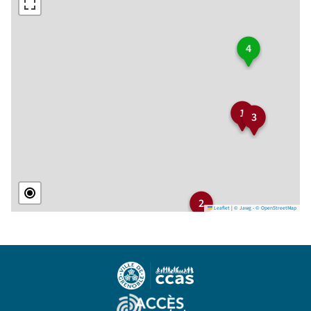
4
1
3
2
Leaflet
|
© Jawg
-
© OpenStreetMap