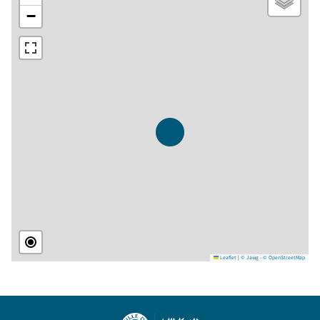
−
Leaflet
|
© Jawg
-
© OpenStreetMap