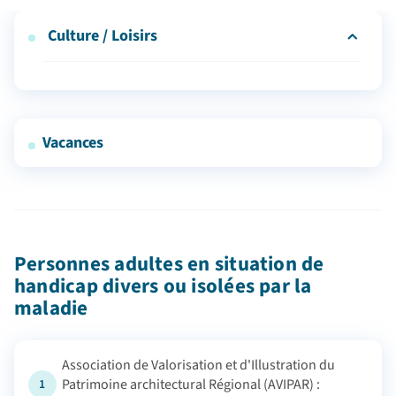
Culture / Loisirs
Informations sur les événements culturels gratuits
Pour tous
Pour les jeunes de 13 à 30 ans
Vacances
Personnes en grande précarité
Demandeur d'asile / Personnes en exil
Personnes adultes en situation de handicap divers
ou isolées par la maladie
Personnes âgées
Personnes adultes en situation de
handicap divers ou isolées par la
maladie
Association de Valorisation et d'Illustration du
Patrimoine architectural Régional (AVIPAR) :
1