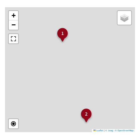
+
−
1
2
Leaflet
|
© Jawg
-
© OpenStreetMap