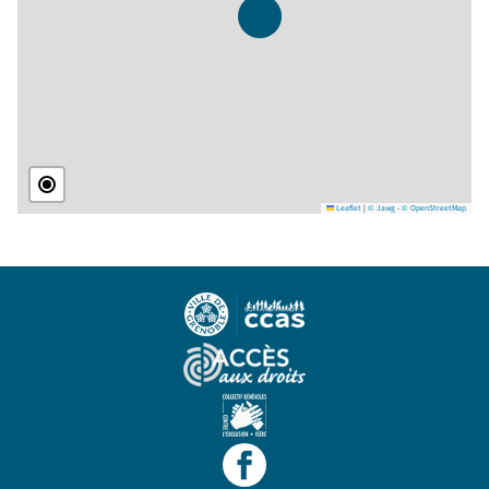
Leaflet
|
© Jawg
-
© OpenStreetMap