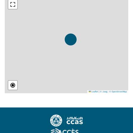
Leaflet
|
© Jawg
-
© OpenStreetMap